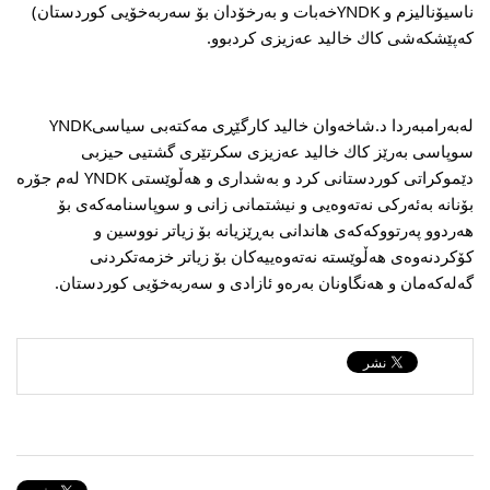
ناسیۆنالیزم و YNDKخه‌بات و به‌رخۆدان بۆ سه‌ربه‌خۆیی كوردستان) 
كه‌پێشكه‌شی كاك خالید عه‌زیزی كردبوو.
له‌به‌رامبه‌ردا د.شاخه‌وان خالید كارگێڕی مه‌كته‌بی سیاسیYNDK 
سوپاسی به‌رێز كاك خالید عه‌زیزی سكرتێری گشتیی حیزبی 
دێموكراتی كوردستانی كرد و به‌شداری و هه‌ڵوێستی YNDK له‌م جۆره‌ 
بۆنانه‌ به‌ئه‌ركی نه‌ته‌وه‌یی و نیشتمانی زانی و سوپاسنامه‌كه‌ی بۆ 
هه‌ردوو په‌رتووكه‌كه‌ی‌ هاندانی به‌ڕێزیانه‌ بۆ زیاتر نووسین و 
كۆكردنه‌وه‌ی هه‌ڵوێسته‌ نه‌ته‌وه‌ییه‌كان بۆ زیاتر خزمه‌تكردنی 
گه‌له‌كه‌مان و هه‌نگاونان به‌ره‌و ئازادی و سه‌ربه‌خۆیی كوردستان.