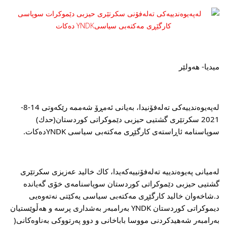
میدیا- هه‌ولێر
له‌په‌یوه‌ندییه‌كی ته‌له‌فۆنیدا، به‌یانی ئه‌مڕۆ شه‌ممه رێكه‌وتی‌ 14-8-
2021 سكرتێری گشتیی حیزبی دێموكراتی كوردستان(حدك) 
سوپاسنامه‌ ئاڕاسته‌ی كارگێڕی مه‌كته‌بی سیاسی YNDKده‌كات.
له‌میانی په‌یوه‌ندییه‌ ته‌له‌فۆنییه‌كه‌یدا، كاك خالید عه‌زیزی سكرتێری 
گشتیی حیزبی دێموكراتی كوردستان سوپاسنامه‌ی خۆی گه‌یانده‌ 
د.شاخه‌وان خالید كارگێڕی مه‌كته‌بی سیاسی یه‌كێتی نه‌ته‌وه‌یی 
دیموكراتی كوردستان YNDK به‌رامبه‌ر به‌شداری پرسه‌ و هه‌ڵوێستیان 
به‌رامبه‌ر شه‌هیدكردنی مووسا باباخانی و دوو په‌رتووكی به‌ناوه‌كانی( 