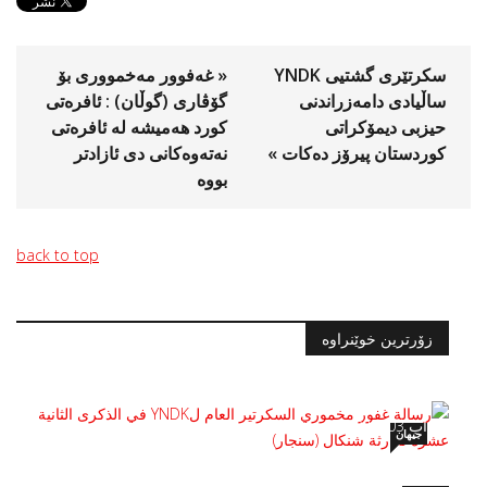
سكرتێری گشتیی YNDK
« غەفوور مەخموورى بۆ
ساڵیادی دامەزراندنی
گۆڤارى (گوڵان) : ئافرەتی
حیزبى دیمۆکراتى
كورد هەمیشە لە ئافرەتی
کوردستان پیرۆز دەكات »
نەتەوەكانی دی ئازادتر
بووە
back to top
زۆرترین خوێنراوە
رسالة غفور مخموري السكرتير العام لYNDK
في الذكرى الثانية عشرة لكارثة شنكال (سنجار)
آب 03, 2026
جیهان