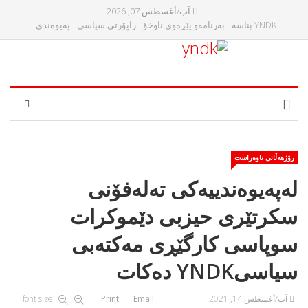
آب/أغسطس 07, 2026
YNDK بناسه‌
بەرنامەو پێڕەوی ناوخۆ
راپۆرتی سیاسی
پەیوەندی
رۆژهەڵاتی ناوەراست
له‌په‌یوه‌ندییه‌كی ته‌له‌فۆنی
سكرتێری حیزبی دێموكرات
سوپاسی كارگێڕی مه‌كته‌بی
سیاسیYNDK ده‌كات
آب/أغسطس 14, 2021
Email
Print
font size