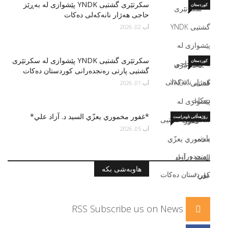
سكرتێری گشتیی YNDK پێشوازى لە بەڕێز
کوردستان
حاجی هەژار نانەکەلی دەکات
آب 02, 2026
سكرتێری گشتیی YNDK پێشوازی لە سکرتێرى
کوردستان
گشتیى پارتى رەنجدەرانى کوردستان دەكات
آب 01, 2026
*غفور مخموري يعزّي السید د. آزاد علي*
رۆژهەڵاتی ناوەراست
آب 05, 2026
هاوبەشی بکە
RSS
Subscribe us on News