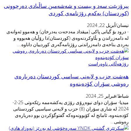
يرۆزبێت سه‌د و بیست و شەشه‌مين ساڵيادى ده‌رچوونى
كوردستان) يه‌كه‌م رۆژنامه‌ى كوردى
يسان/أبريل 22, 2024
 درود بۆ گيانى پاكى (ميقداد مه‌دحه‌ت به‌درخان) و هه‌موو ئه‌وانه‌ى
ه‌ دامه‌زراندن و بڵاوكردنه‌وه‌ى (كوردستان)دا رۆڵيان هه‌بووه و
ەردى بناخەى دامەزراندنى رۆژنامەگەرى کوردییان داناوە‌.…
ۆژهەڵاتی ناوەراست
ه‌شت حزب و لایه‌نی سیاسی كوردستان ده‌رباره‌ی
ه‌وشی سۆران کۆدەبنەوە
باط/فبراير 25, 2024
میدیا- سۆران دوای نیوه‌ڕۆی رۆژی یه‌كشه‌ممه‌ رێكه‌وتی 25-2-
2024 له‌ شاری سۆران (8) حزب و لایه‌نی سیاسیی كوردستانی
ۆدەبنەوە، ئامانج لە کۆبوونەوەکە گفتوگۆکردن بوو ده‌رباره‌ی
ەوشی…