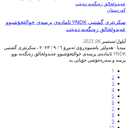
وردستان
سکرتێرى گشتیى YNDK ئامادەى پرسەى خوالێخۆشبوو
ەبدولخالق زەنگەنە دەبێت
يلول/سبتمبر 06, 2023
ميديا - هەولێر: پاشنیوەڕۆى ئەمڕۆ ٦ / ٩ / ٢٠٢٣ ، سکرتێرى گشتیى
YNDK ئامادەى پرسەى خوالێخۆشبوو عەبدولخالق زەنگەنە بوو،
رسە و سەرەخۆشى خۆیانى بە…
1
2
3
4
5
6
7
8
9
10