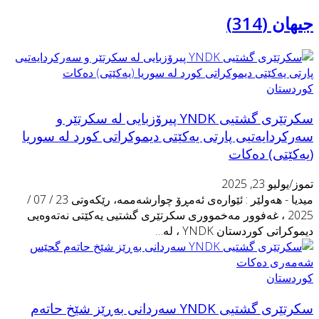
یهان (314)
وردستان
سكرتێری گشتیی YNDK پیرۆزبایى لە سکرتێر و
ەرکردایەتیى پارتى یەکێتى دیموکراتى کورد لە سوریا
یەکێتى) دەکات
موز/يوليو 23, 2025
میدیا - هەولێر : ئێوارەى ئەمڕۆ چوارشەممە، رێکەوتى 23 / 07 /
2025 ، غەفوور مەخمووری سكرتێری گشتیی یەكێتی نەتەوەیی
یموكراتی كوردستان YNDK ، لە…
وردستان
سكرتێری گشتیی YNDK سەردانی بەڕێز شێخ حاتەم