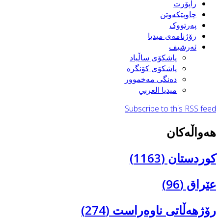
راپۆرت
چاوپێکەوتن
پەرتووک
رۆژنامەی میدیا
ئەرشیف
پاشكۆی ساڵیاد
پاشكۆی كۆنگره‌
ده‌نگی مه‌خموور
ميديا العربي
Subscribe to this RSS fee
ەواڵەکان
وردستان (1163)
ێراق (96)
ۆژهەڵاتی ناوەراست (274)