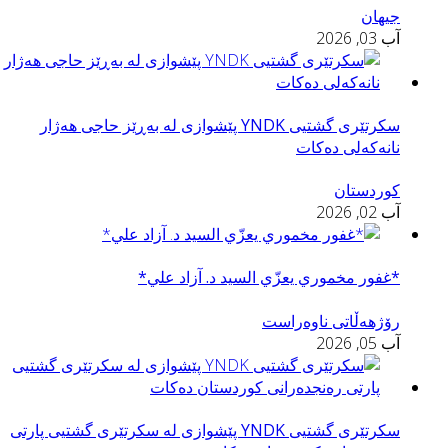
جیهان
آب 03, 2026
سكرتێری گشتیی YNDK پێشوازى لە بەڕێز حاجی هەژار
نانەکەلی دەکات
کوردستان
آب 02, 2026
*غفور مخموري يعزّي السید د. آزاد علي*
رۆژهەڵاتی ناوەراست
آب 05, 2026
سكرتێری گشتیی YNDK پێشوازی لە سکرتێرى گشتیى پارتى