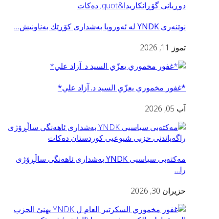
نوێنه‌ری YNDK له ئه‌وروپا به‌شداری كۆڕێك به‌ناونيش…
تموز 11, 2026
*غفور مخموري يعزّي السید د. آزاد علي*
آب 05, 2026
مه‌كته‌بی سیاسیی YNDK به‌شدارى ئاهه‌نگى ساڵڕۆژى
را…
حزيران 30, 2026