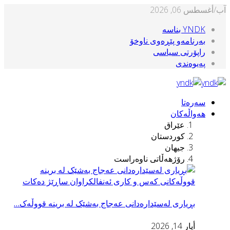
ب/أغسطس 06, 2026
YNDK بناسه‌
بەرنامەو پێڕەوی ناوخۆ
راپۆرتی سیاسی
پەیوەندی
سەرەتا
هەواڵەکان
عێراق
کوردستان
جیهان
رۆژهەڵاتی ناوەراست
بڕیاری له‌سێداره‌دانی عه‌جاج بەشێک لە برینە قووڵەک…
أيار 14, 2026