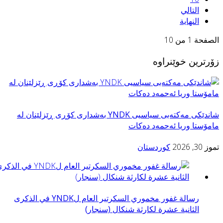
التالي
النهاية
لصفحة 1 من 10
ۆرترین خوێنراوە
شاندێكی مه‌كته‌بی سیاسیی YNDK به‌شداری كۆڕى ڕێزلێنان له‌
امۆستا وريا ئه‌حمه‌د ده‌كات
وز 30, 2026
کوردستان
رسالة غفور مخموري السكرتير العام لYNDK في الذكرى
الثانية عشرة لكارثة شنكال (سنجار)