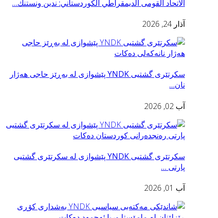
الاتحاد القومى الديمقراطي الكوردستاني: ندين ونستنك…
آذار 24, 2026
سكرتێری گشتیی YNDK پێشوازى لە بەڕێز حاجی هەژار
نان…
آب 02, 2026
سكرتێری گشتیی YNDK پێشوازی لە سکرتێرى گشتیى
پارتى …
آب 01, 2026