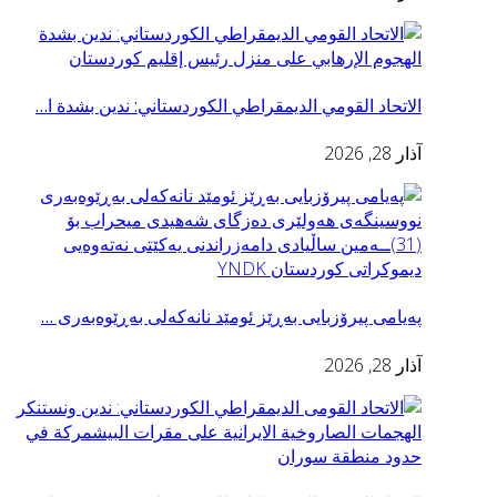
الاتحاد القومي الديمقراطي الكوردستاني: ندين بشدة ا…
آذار 28, 2026
پەیامی پیرۆزبایی به‌ڕێز ئومێد نانەکەلی بەڕێوەبەری …
آذار 28, 2026