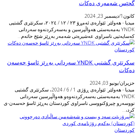
حێس شەمەرى دەکات
نون1/ديسمبر 23, 2024
میدیا - هەولێر: ئێوارەى ئەمڕۆ ٢٣ / ١٢ / ٢٠٢٤، سكرتێری گشتیی
YNDK بەمەبەستى هەواڵپرسین و بەسەرکردنەوە سەردانی
ەسایەتیى ناسراوى عەشیرەتى شەمەر بەڕێز شێخ حاتەم…
وردستان
سكرتێری گشتیی YNDK سەردانى بەڕێز ئاسۆ حەسەن
ەکات
زيران/يونيو 03, 2024
میدیا - هەولێر: ئێوارەى ڕۆژى 1 / 6 / 2024، سكرتێری گشتیی
YNDK بەمەبەستى بەسەرکردنەوەو هەواڵپرسین سەردانی
ووسەرو چیرۆکنووسى ناسراوى كوردستان بەڕێز ئاسۆ حەسەن-ى
رد،…
وردستان