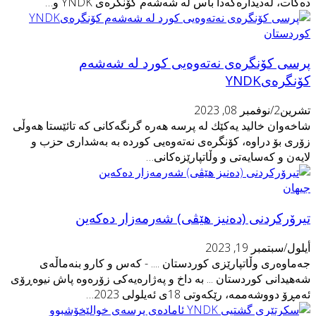
ه‌كات، لەدیدارەكەدا باس لە شه‌شه‌م كۆنگره‌ی YNDK و…
وردستان
رسی كۆنگرەی نەتەوەیی كورد لە شه‌شه‌م
ۆنگرەیYNDK
رين2/نوفمبر 08, 2023
اخه‌وان خالید یەكێك لە پرسە هەرە گرنگەكانی كە تائێستا هەوڵی
ۆری بۆ دراوە، كۆنگرەی نەتەوەیی كورده‌ به‌ به‌شداری حزب و
ایەن و كەسایەتی و وڵاتپارێزەكانی…
یهان
یرۆرکردنی (دەنیز هێڤى) شەرمەزار دەکەین
يلول/سبتمبر 19, 2023
ەماوەرى وڵاتپارێزى کوردستان .... - کەس و کارو بنەماڵەى
ەهیدانى کوردستان ... بە داخ و پەژارەیەکى زۆرەوە پاش نیوەڕۆی
ەمڕۆ دووشەممە، رێکەوتى 18ی ئەیلولی 2023…