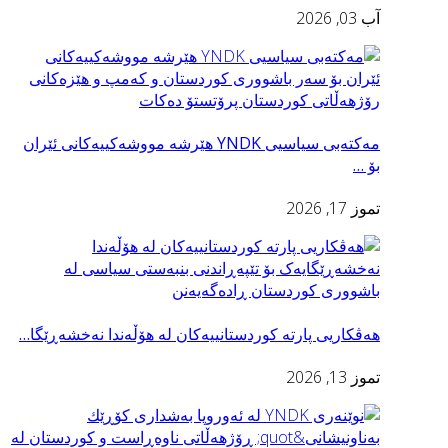
آب 03, 2026
مەکتەبی سیاسیی YNDK هێرشە مووشەکییەکانی ئێران
بۆ …
تموز 17, 2026
هەڤکاریی پارتە کوردستانییەکان لە هۆڵەندا نەخشەڕێگا…
تموز 13, 2026