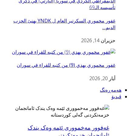
غفور مخموري السكرتير العام ل YNDK يهنئ الحزب
الديم…
حزيران 14, 2026
غفور مخموري يهدي (9) من كتبه للقراء في سوران
أيار 20, 2026
هەمەڕەنگ
ڤیدیۆ
غەفوور مەخمووری ئێمە وەک یندک
ئامانجمان خزمەتکردنى…