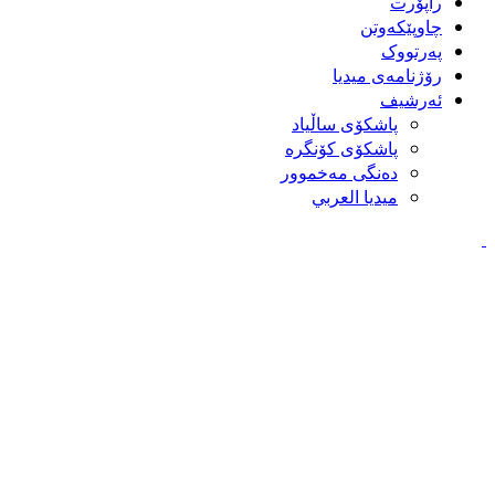
راپۆرت
چاوپێکەوتن
پەرتووک
رۆژنامەی میدیا
ئەرشیف
پاشكۆی ساڵیاد
پاشكۆی كۆنگره‌
ده‌نگی مه‌خموور
ميديا العربي