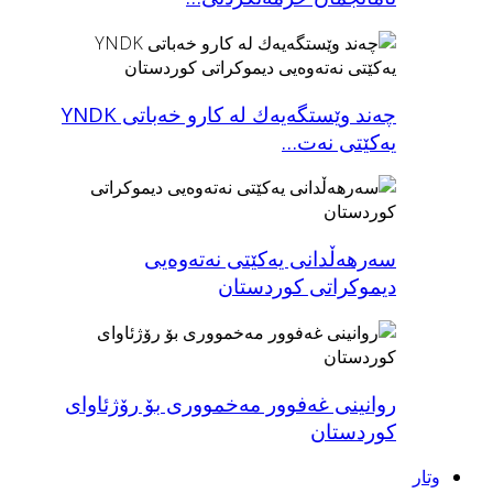
چه‌ند وێستگه‌یه‌ك له‌ كارو خه‌باتی YNDK
یەکێتی نەت…
سەرهەڵدانی یەکێتی نەتەوەیی
دیموکراتی کوردستان
روانینی غه‌فوور مه‌خمووری بۆ رۆژئاوای
كوردستان
وتار