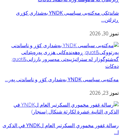
شاندێكی مه‌كته‌بی سیاسیی YNDK به‌شداری كۆڕى
ڕێزلێن…
تموز 30, 2026
مه‌كته‌بى سياسيى YNDK به‌شداری كۆڕ و ناساندنى په‌ر…
تموز 23, 2026
رسالة غفور مخموري السكرتير العام لYNDK في الذكرى
ا…