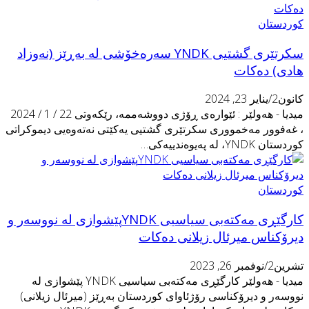
وردستان
سكرتێری گشتیی YNDK سەرەخۆشی لە بەڕێز (نەوزاد
ادى) دەکات
نون2/يناير 23, 2024
میدیا - هەولێر : ئێوارەى ڕۆژى دووشەممە، رێکەوتى 22 / 1 / 2024
 غەفوور مەخمووری سكرتێری گشتیی یەكێتی نەتەوەیی دیموكراتی
ردستان YNDK، لە پەیوەندییەکی…
وردستان
كارگێڕی مه‌كته‌بی سیاسیی YNDKپێشوازى لە نووسەر و
یرۆكناس میرئال زیلانی دەكات
رين2/نوفمبر 26, 2023
میدیا - هەولێر كارگێڕی مه‌كته‌بی سیاسیی YNDK پێشوازی لە
ووسەر و دیرۆكناسی رۆژئاوای كوردستان بەڕێز (میرئال زیلانی)