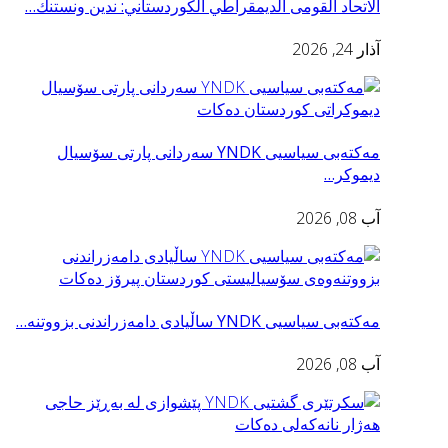
الاتحاد القومى الديمقراطي الكوردستاني: ندين ونستنك…
آذار 24, 2026
مه‌كته‌بی سیاسیی YNDK سه‌ردانى پارتى سۆسيال
ديموكر…
آب 08, 2026
مه‌كته‌بی سیاسیی YNDK ساڵیادی دامەزراندنی بزووتنه‌…
آب 08, 2026