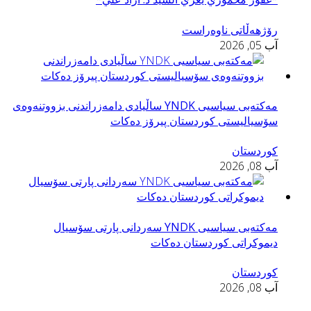
رۆژهەڵاتی ناوەراست
آب 05, 2026
مه‌كته‌بی سیاسیی YNDK ساڵیادی دامەزراندنی بزووتنه‌وه‌ى
سۆسياليستى كوردستان پیرۆز دەكات
کوردستان
آب 08, 2026
مه‌كته‌بی سیاسیی YNDK سه‌ردانى پارتى سۆسيال
ديموكراتى كوردستان دەكات
کوردستان
آب 08, 2026