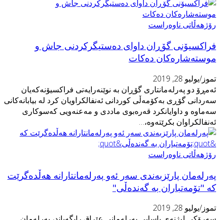
ۆژهەڵاتی ناوەراست
راكسیۆنی گۆڕان داوای دەستیگركردنی جاش و
وستەشارەکان دەکات
موز/يوليو 28, 2019
ەمڕۆ دو پەرلەمانتاری گۆڕان بە نوێنەرایەتی فراكسیۆنەكەیان
ەردانی گۆڕی بەكۆمەڵی كوردانی ئەنفالكراویان كرد لە بیابانەكانی
ەماوە و داوایانكرد قەرەبوی ماددی و مەعنەویی کەسوکاری
ەنفالکراوان بکرێتەوە،…
ۆژهەڵاتی ناوەراست
ەرلەمان پارێزبه‌ندی سه‌ر ئەو په‌رله‌مانتارانە هەڵدەگرێت
ە "تۆمەتباران بە گه‌نده‌ڵی"
موز/يوليو 28, 2019
ه‌رۆكی لیژنه‌ی یاسایی په‌رله‌مانی عێراق رایگەیاند، پەرلەمان