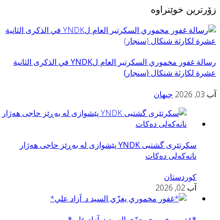
ۆرترین خوێنراوە
رسالة غفور مخموري السكرتير العام لYNDK في الذكرى الثانية
شرة لكارثة شنكال (سنجار)
 03, 2026
جیهان
سكرتێری گشتیی YNDK پێشوازى لە بەڕێز حاجی هەژار
نانەکەلی دەکات
کوردستان
آب 02, 2026
*غفور مخموري يعزّي السید د. آزاد علي*