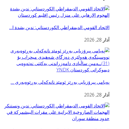
الاتحاد القومي الديمقراطي الكوردستاني: ندين بشدة ا…
آذار 28, 2026
پەیامی پیرۆزبایی به‌ڕێز ئومێد نانەکەلی بەڕێوەبەری …
آذار 28, 2026