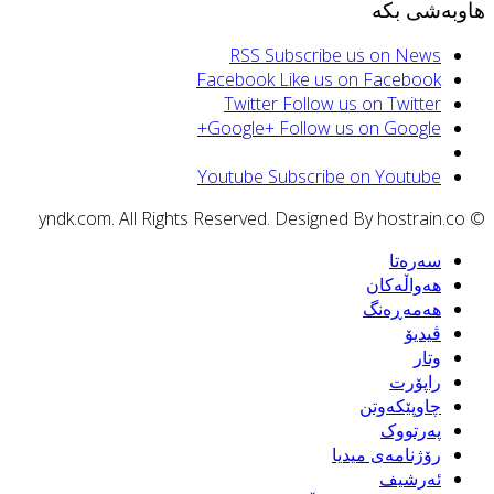
اوبەشی بکە
RSS
Subscribe us on News
Facebook
Like us on Facebook
Twitter
Follow us on Twitter
Google+
Follow us on Google+
Youtube
Subscribe on Youtube
© yndk.com. All Rights Reserved. Designed By h
سەرەتا
هەواڵەکان
هەمەڕەنگ
ڤیدیۆ
وتار
راپۆرت
چاوپێکەوتن
پەرتووک
رۆژنامەی میدیا
ئەرشیف