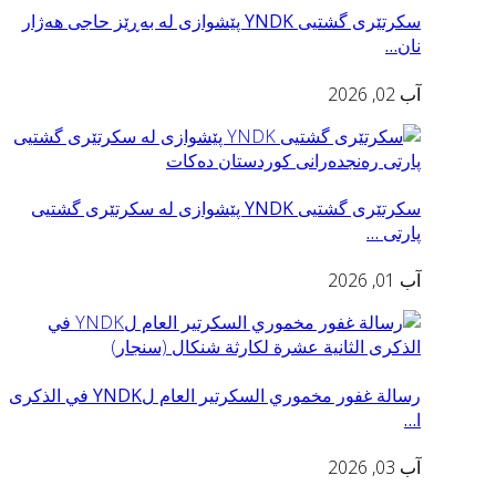
سكرتێری گشتیی YNDK پێشوازى لە بەڕێز حاجی هەژار
نان…
آب 02, 2026
سكرتێری گشتیی YNDK پێشوازی لە سکرتێرى گشتیى
پارتى …
آب 01, 2026
رسالة غفور مخموري السكرتير العام لYNDK في الذكرى
ا…
آب 03, 2026