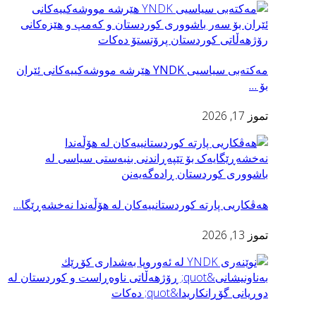
مەکتەبی سیاسیی YNDK هێرشە مووشەکییەکانی ئێران
بۆ …
تموز 17, 2026
هەڤکاریی پارتە کوردستانییەکان لە هۆڵەندا نەخشەڕێگا…
تموز 13, 2026