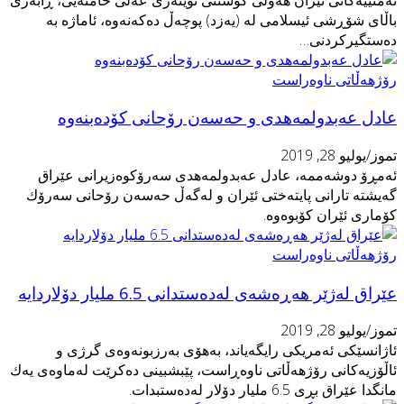
اڵای شۆڕشی ئیسلامی لە (یەزد) پوچەڵ دەكەنەوە، ئاماژە بە
ەستگیركردنی…
ۆژهەڵاتی ناوەراست
ادل عەبدولمەهدی و حەسەن رۆحانی كۆدەبنەوە
موز/يوليو 28, 2019
ەمڕۆ دوشەممە، عادل عەبدولمەهدی سەرۆكوەزیرانی عێراق
ەیشتە تارانی پایتەختی ئێران و لەگەڵ حەسەن رۆحانی سەرۆك
ۆماری ئێران كۆبوەوە.
ۆژهەڵاتی ناوەراست
ێراق لەژێر هەڕەشەی لەدەستدانی 6.5 ملیار دۆلاردایە
موز/يوليو 28, 2019
اژانسێكی ئەمریكی رایگەیاند، بەهۆی بەرزبونەوەی گرژی و
اڵۆزیەكانی رۆژهەڵاتی ناوەڕاست، پێبشبینی دەكرێت لەماوەی یەك
نگدا عێراق بڕی 6.5 ملیار دۆلار لەدەستبدات.