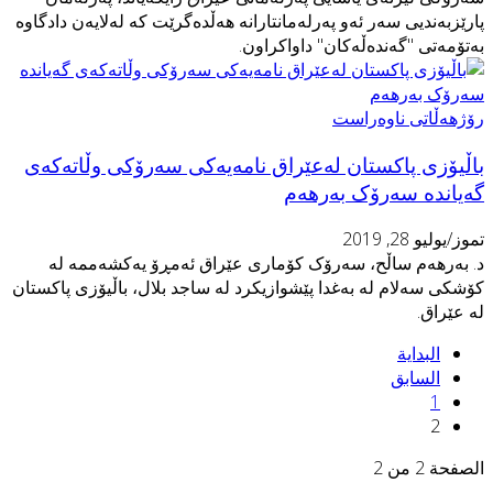
ارێزبه‌ندیی سه‌ر ئەو پەرلەمانتارانە هەڵدەگرێت کە لەلایەن دادگاوە
ەتۆمەتی "گه‌نده‌ڵه‌كان" داواکراون.
ۆژهەڵاتی ناوەراست
اڵیۆزی پاکستان لەعێراق نامەیەکی سەرۆکی وڵاتەکەی
ەیاندە سەرۆک بەرهەم
موز/يوليو 28, 2019
. بەرھەم ساڵح، سەرۆک کۆماری عێراق ئەمڕۆ یەکشەممە لە
ۆشکی سەلام لە بەغدا پێشوازیکرد لە ساجد بلال، باڵیۆزی پاکستان
ە عێراق.
البداية
السابق
1
2
لصفحة 2 من 2