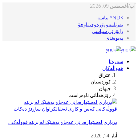
ب/أغسطس 09, 2026
YNDK بناسه‌
بەرنامەو پێڕەوی ناوخۆ
راپۆرتی سیاسی
پەیوەندی
سەرەتا
هەواڵەکان
عێراق
کوردستان
جیهان
رۆژهەڵاتی ناوەراست
بڕیاری له‌سێداره‌دانی عه‌جاج بەشێک لە برینە قووڵەک…
أيار 14, 2026