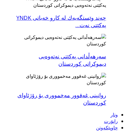
چه‌ند وێستگه‌یه‌ك له‌ كارو خه‌باتی YNDK
یەکێتی نەت…
سەرهەڵدانی یەکێتی نەتەوەیی
دیموکراتی کوردستان
روانینی غه‌فوور مه‌خمووری بۆ رۆژئاوای
كوردستان
وتار
راپۆرت
چاوپێکەوتن