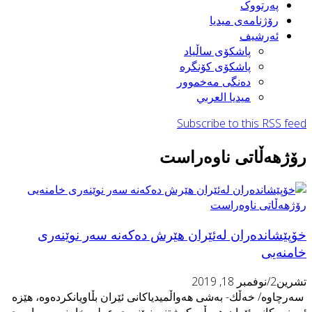
پەرتووک
رۆژنامەی میدیا
ئەرشیف
پاشكۆی ساڵیاد
پاشكۆی كۆنگره‌
ده‌نگی مه‌خموور
ميديا العربي
Subscribe to this RSS fee
ۆژهەڵاتی ناوەراست
ۆژهەڵاتی ناوەراست
ۆپێشانده‌ران له‌ئێران هێرش ده‌كه‌نه‌ سه‌ر نوێنه‌ری
امنه‌یی
رين2/نوفمبر 18, 2019
ه‌رچاوه‌/ خەڵك- بەشی هەواڵمیدیاكانی ئێران بڵاویانكردەوە، هێزە
ەمنییەكانی ئێران هەوڵی كوشتنی نوێنەری عەلی خامنەیی، ڕابەری