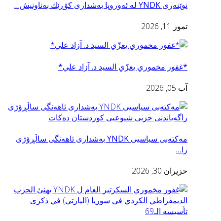
نوێنه‌ری YNDK له ئه‌وروپا به‌شداری كۆڕێك به‌ناونيش…
تموز 11, 2026
*غفور مخموري يعزّي السید د. آزاد علي*
آب 05, 2026
مه‌كته‌بی سیاسیی YNDK به‌شدارى ئاهه‌نگى ساڵڕۆژى
را…
حزيران 30, 2026