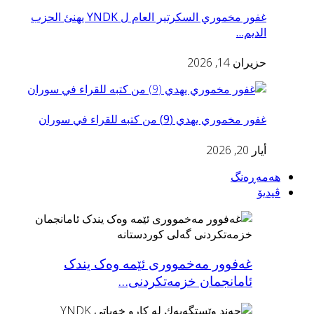
غفور مخموري السكرتير العام ل YNDK يهنئ الحزب
الديم…
حزيران 14, 2026
غفور مخموري يهدي (9) من كتبه للقراء في سوران
أيار 20, 2026
هەمەڕەنگ
ڤیدیۆ
غەفوور مەخمووری ئێمە وەک یندک
ئامانجمان خزمەتکردنى…