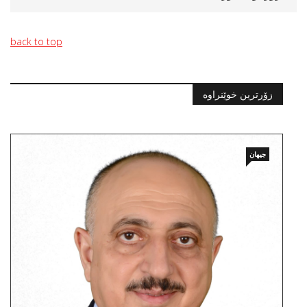
back to top
زۆرترین خوێنراوە
جیهان