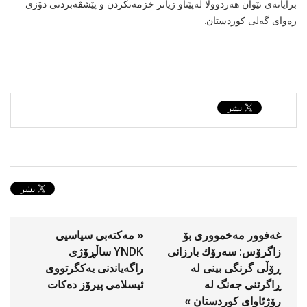
برایانەی نێوان هەردوولا لەپێناو زیاتر خزمەتكردن و پێشڤەبردنی دۆزی
رەوای گەلی كوردستان.
غه‌فوور مه‌خمووری بۆ
« مه‌كته‌بی سیاسیی
زاگرۆس: سه‌رۆك بارزانی
YNDK ساڵڕۆژى
ڕۆڵی گرنگی بینی له‌
راگه‌ياندنى یه‌كگرتووی
ڕاگرتنی جه‌نگ له‌
ئیسلامی پیرۆز دەكات
رۆژئاوای كوردستان »