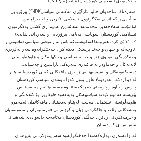
يه‌كگرتووى ئيسلاميى كوردستان) پێشوازییان لێكرا.
سه‌ره‌تا (د.شاخه‌وان خاليد کارگێڕى مەکتەبى سیاسىYNDK) پيرۆزبايى
ساڵيادى راگه‌ياندنى يه‌كگرتووى ئيسلامى لێكردن و له‌ به‌رامبه‌ردا
)مامۆستا سه‌لاحه‌دين محه‌ممه‌د به‌هائه‌دين ئه‌ميندارى گشتى یه‌كگرتووی
ئیسلاميی كوردستان) سوپاسى په‌يامى پيرۆزبايى و سه‌ردانى شاندى(
YNDK )ى كرد، هه‌روه‌ها له‌دانيشتنه‌كه‌ باس لە رەوشی سیاسی ئه‌قليمى و
ناوچەكە و جیهان و چەند پرسێکى دیکە كرا، جەختكرایەوە سەر یەكڕیزی
و یەكدەنگی تەواوی هێز و لایەنە سیاسى و پێكهاتەكان و هاوهەڵوێستی
لایه‌نه‌كان و جه‌ماوه‌ر بە فاكتەری سەرەكی پاراستن و چەسپاندنی
دەستكەوتەكان و به‌دەستهێنانی زیاتری مافەكانی گەلی كوردستانه‌، هەر
لە دیدارەكەدا هەردوولا هاوڕابوون کەوا ناوەندى سیاسى کوردستان
پەرش و بڵاوە و پێویستى بە رێکخستنەوە هەیە، بۆ ئەم مەبەستەش
پێویستە هەموو لایەنە سیاسییەکان بەیەکەوە هاوکاربن بۆ كۆده‌نگی و
هاوهه‌ڵوێستی نیشتمانی هه‌بێت، له‌پێناو به‌دیهێنانی مافه‌كانمان له‌هه‌موو
به‌شه‌كانى وڵات و چاككردنی ژیان و گوزه‌رانی فه‌رمانبه‌ران و مامۆستایان
و خزمه‌تكردنی زیاتری خه‌ڵكی كوردستان به‌تایبه‌ت خانه‌واده‌ی شه‌هیدانی
سه‌ربه‌رزی كوردستان.
لەدوا تەوەری دیدارەكەشدا جەختكرایەوە سەر پتەوكردنی پەیوەندی