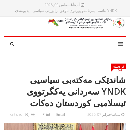
آب/أغسطس 09, 2026
YNDK بناسه‌
بەرنامەو پێڕەوی ناوخۆ
راپۆرتی سیاسی
پەیوەندی
کوردستان
شاندێكی مه‌كته‌بی سیاسیی
YNDK سه‌ردانی یه‌كگرتووی
ئیسلامیی كوردستان ده‌كات
شباط/فبراير 07, 2026
Email
Print
font size