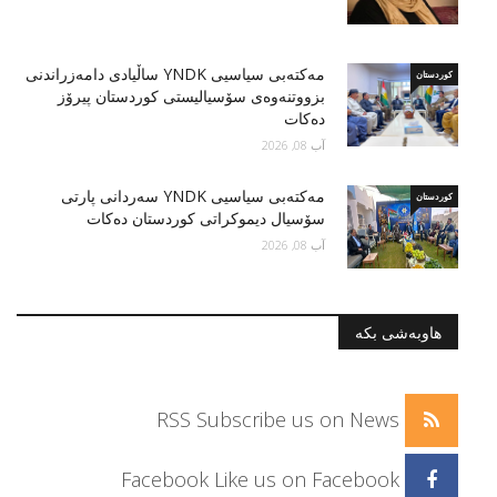
مه‌كته‌بی سیاسیی YNDK ساڵیادی دامەزراندنی
کوردستان
بزووتنه‌وه‌ى سۆسياليستى كوردستان پیرۆز
دەكات
آب 08, 2026
مه‌كته‌بی سیاسیی YNDK سه‌ردانى پارتى
کوردستان
سۆسيال ديموكراتى كوردستان دەكات
آب 08, 2026
هاوبەشی بکە
RSS
Subscribe us on News
Facebook
Like us on Facebook