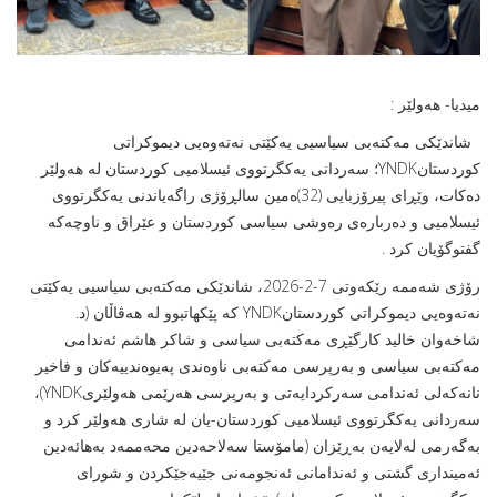
میدیا- هه‌ولێر :
شاندێكی مه‌كته‌بی سیاسیی یه‌كێتی نه‌ته‌وه‌یی دیموكراتی
كوردستانYNDK؛ سه‌ردانی یه‌كگرتووی ئیسلامیی كوردستان له ‌هه‌ولێر
ده‌كات، وێڕاى پيرۆزبايى (32)ه‌مين سالڕۆژى راگه‌ياندنى يه‌كگرتووى
ئيسلاميى و ده‌رباره‌ى رەوشی سیاسی كوردستان و عێراق و ناوچه‌كه‌
گفتوگۆیان كرد .
رۆژی شەممە رێكه‌وتی 7-2-2026، شاندێكی مه‌كته‌بی سیاسیی یەكێتی
نەتەوەیی دیموكراتی كوردستانYNDK كە پێكهاتبوو لە هەڤاڵان (د.
شاخەوان خالید کارگێڕى مەکتەبى سیاسى و شاکر هاشم ئه‌ندامی
مه‌كته‌بی سیاسی و به‌رپرسی مه‌كته‌بی ناوه‌ندی په‌یوه‌ندییه‌كان و فاخیر
نانه‌كه‌لی ئه‌ندامی سه‌ركردایه‌تی و به‌رپرسی هه‌رێمی هه‌ولێرىYNDK)،
سەردانی یه‌كگرتووی ئیسلامیی كوردستان-یان لە شاری هەولێر كرد و
بەگەرمی لەلایەن بەڕێزان (مامۆستا سه‌لاحه‌دين محه‌ممه‌د به‌هائه‌دين
ئه‌ميندارى گشتى و ئه‌ندامانى ئه‌نجومه‌نى جێيه‌جێكردن و شوراى