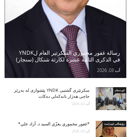
رسالة غفور مخموري السكرتير العام لYNDK
في الذكرى الثانية عشرة لكارثة شنكال (سنجار)
آب 03, 2026
سكرتێری گشتیی YNDK پێشوازى لە بەڕێز
کوردستان
حاجی هەژار نانەکەلی دەکات
آب 02, 2026
*غفور مخموري يعزّي السید د. آزاد علي*
رۆژهەڵاتی ناوەراست
آب 05, 2026