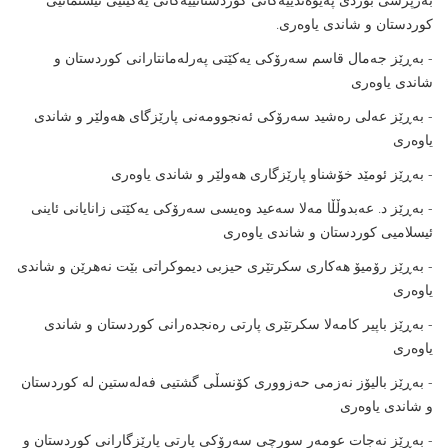
کوردستان و شاندى یاوەرى.
- بەڕێز جەمال قاسم سەرۆکى یەکێتى پەرلەمانتارانى کوردستان و
شاندى یاوەرى
- بەڕێز عەلى رەشید سەرۆکى ئەنجوومەنى پارێزگاى هەولێر و شاندى
یاوەرى
- بەڕێز ئومێد خۆشناو پارێزگارى هەولێر و شاندى یاوەرى
- بەڕێز د. عەبدوڵڵا مەلا سەعید وەیسى سەرۆکى یەکێتى زانایانى ئاینى
ئیسلامیى کوردستان و شاندى یاوەرى
- بەڕێز رۆمیۆ هەکارى سکرتێرى حیزبى دیموکراتى بێت نەهرێن و شاندى
یاوەرى
- بەڕێز باپیر کامەلا سکرتێرى پارتى رەنجدەرانى کوردستان و شاندى
یاوەرى
- بەڕێز بالیۆز نەزمى حەزوورى کۆنسڵى گشتیى فەلەستین لە کوردستان
و شاندى یاوەرى
- بەڕێز نەجات عومەر سورچى سەرۆکى پارتى پارێزگارانى کوردستان و