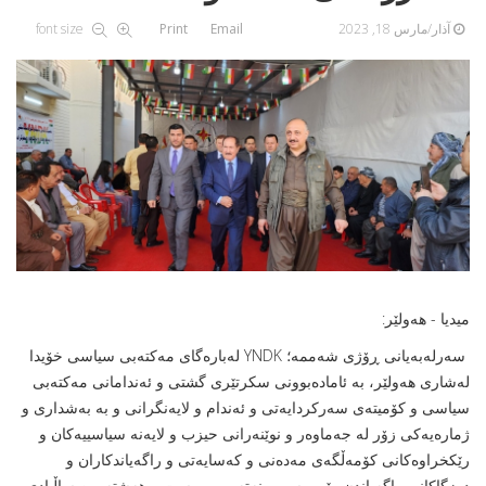
آذار/مارس 18, 2023
Email
Print
font size
میدیا - هه‌ولێر:
سەرلەبەیانى ڕۆژى شەممە؛ YNDK له‌باره‌گای مه‌كته‌بی سیاسی خۆیدا
له‌شاری هه‌ولێر، بە ئامادەبوونى سکرتێرى گشتى و ئەندامانى مەکتەبى
سیاسى و کۆمیتەى سەرکردایەتى و ئەندام و لایەنگرانى و به‌ به‌شداری و
ژماره‌یه‌كی زۆر له ‌جه‌ماوه‌ر و نوێنەرانى حیزب و لایه‌نه‌ سیاسییه‌كان و
رێكخراوه‌كانی كۆمه‌ڵگه‌ی مه‌ده‌نی و كه‌سایه‌تی و راگه‌یاندكاران و
ده‌زگاكانی راگه‌یاندن رێوڕه‌سمی نه‌ته‌وه‌یی بیست و هەشته‌مین ساڵیادی