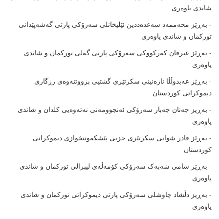
شاندى یاوەرى
- بەڕێز محەممەد سەعدەددین ئێلیخانلى سەرۆکى پارتى گەشەپێدانى
تورکمان و شاندى یاوەرى
- بەڕێز عیرفان کەرکووکى سەرۆکى پارتى گەلى تورکمان و شاندى
یاوەرى
- بەڕێز عەبدوڵڵا نازەنینى سکرتێرى گشتیى بزووتنەوەى رزگارى
دیموکراتى کوردستان
- بەڕیز جەنان جەبار سەرۆکى ئەنجوومەنى نەتەوەیى کلدان و شاندى
یاوەرى
- بەڕێز قادر شوانى سکرتێرى حزبى پێشکەوتنخوازى دیموکراتى
کوردستان
- بەڕێز سامى شەبەک سەرۆکى کۆمەڵەى لیبرالى تورکمان و شاندى
یاوەرى
- بەڕیز دڵشاد چاوشلى سەرۆکى پارتى دیموکراتى تورکمان و شاندى
یاوەرى