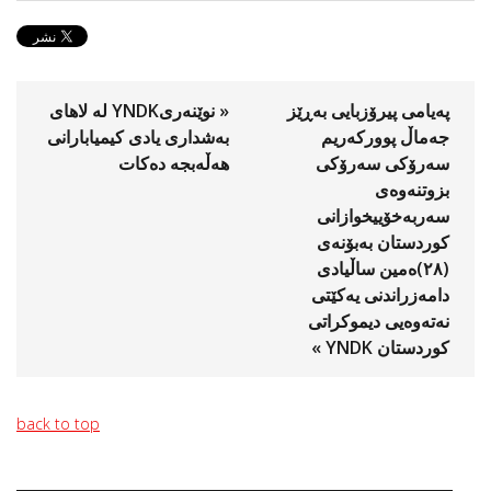
پەیامى پیرۆزبایى بەڕێز
« نوێنه‌ریYNDK له‌ لاهای
جەماڵ پوورکەریم
به‌شداری یادی كیمیابارانی
سەرۆکى سەرۆکی
هه‌ڵه‌بجه‌ ده‌كات
بزوتنەوەی
سەربەخۆییخوازانی
کوردستان بەبۆنەى
(٢٨)ەمین ساڵیادى
دامەزراندنی یەکێتی
نەتەوەیی دیموکراتی
کوردستان YNDK »
back to top