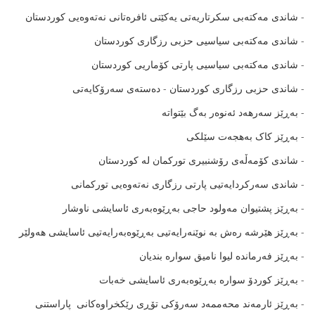
- شاندى مەکتەبى سکرتاریەتى یەکێتى ئافرەتانى نەتەوەیى کوردستان
- شاندى مەکتەبى سیاسیى حزبى رزگارى کوردستان
- شاندى مەکتەبى سیاسیى پارتى کۆماریى کوردستان
- شاندى حزبى رزگارى کوردستان - دەستەى سەرۆکایەتى
- بەڕێز سەرهەد ئەنوەر بەگ بێتواتە
- بەڕێز کاک بەهجەت سێلکى
- شاندى کۆمەڵەى رۆشنبیرى تورکمان لە کوردستان
- شاندى سەرکردایەتیى پارتى رزگارى نەتەوەیى تورکمانى
- بەڕێز پشتیوان مەولود حاجى بەڕێوەبەرى ئاسایشى ناوشار
- بەڕێز هێرشە رەش بە نوێنەرایەتیى بەڕێوەبەرایەتیى ئاسایشى هەولێر
- بەڕێز فەرماندە لیوا نامیق سوارە بندیان
- بەڕێز کوردۆ سوارە بەڕێوەبەرى ئاسایشى خەبات
- بەڕێز ئارمەند محەممەد سەرۆکى تۆڕى رێکخراوەکانى پاراستنى