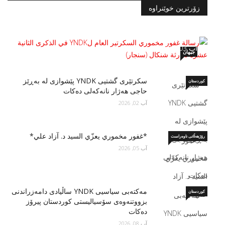
زۆرترین خوێنراوە
رسالة غفور مخموري السكرتير العام لYNDK
في الذكرى الثانية عشرة لكارثة شنكال (سنجار)
آب 03, 2026
جیهان
سكرتێری گشتیی YNDK پێشوازى لە بەڕێز
کوردستان
حاجی هەژار نانەکەلی دەکات
آب 02, 2026
*غفور مخموري يعزّي السید د. آزاد علي*
رۆژهەڵاتی ناوەراست
آب 05, 2026
مه‌كته‌بی سیاسیی YNDK ساڵیادی دامەزراندنی
کوردستان
بزووتنه‌وه‌ى سۆسياليستى كوردستان پیرۆز
دەكات
آب 08, 2026