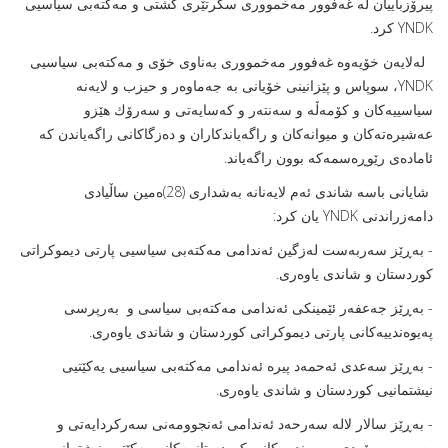
پیرۆزبایيان لە غه‌فوور مه‌خمووری سكرتێری گشتی و مه‌كته‌بی سیاسیی
YNDK كرد.
لەلایەن خۆیەوە غه‌فوور مه‌خمووری بەناوى خۆى و مه‌كته‌بی سیاسيی
YNDK، سوپاس و پێزانینى خۆیانى بە جه‌ماوه‌ر و حیزب و لایه‌نه‌
سیاسییه‌كان و كۆمه‌ڵه‌ و سه‌نته‌ر و كه‌سایه‌تی و سه‌رۆك هێزو
عه‌شیره‌ته‌كان و میوانەکان و راگه‌یاندكاران و ده‌زگاكانی راگه‌یاندن كه
‌ئاماده‌ی رێوڕه‌سمه‌كه‌ بوون راگەیاند.
شايانى باسە شاندى ئەم لایەنانە بەشدارى (28)ەمین ساڵیادى
دامەزراندنى YNDK یان کرد:
- بەڕێز سەربەست لەزگین ئەندامى مەکتەبى سیاسیى پارتى دیموکراتى
کوردستان و شاندى یاوەرى.
- بەڕێز جەعفەر ئێمینکى ئەندامى مەکتەبى سیاسى و بەرپرسى
پەیوەندییەکانى پارتى دیموکراتى کوردستان و شاندى ياوەرى.
- بەڕێز سەعدى ئەحمەد پیرە ئەندامى مەکتەبى سیاسیى یەکێتیى
نیشتمانیى کوردستان و شاندى یاوەرى.
- بەڕێز سالار لالە سەرحەد ئەندامى ئەنجوومەنى سەرکردایەتى و
بەرپرسى بۆردى پەیوەندییەکانى کوردستانییەکانى یەکێتیى نیشتمانیى