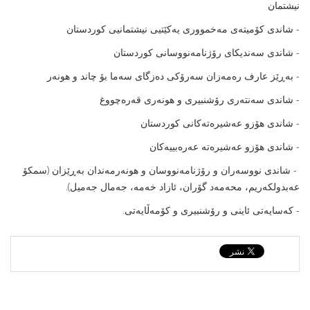
نیشتمان
- شاندى کۆمیتەى مەخموورى یەکێتیى نیشتمانیى کوردستان
- شاندى سەندیکاى رۆژنامەنووسانى کوردستان
- بەڕێز عارف رەمەزان سەرۆکى دەزگاى سەما بۆ چاند و هونەر
- شاندى سەنتەرى رۆشنبیرى و هونەرى قەرەچووغ
- شاندى هۆزو عەشیرەتەکانى کوردستان
- شاندى هۆزو عەشیرەتە عەرەبییەکان
- شاندى نووسەران و رۆژنامەنووسان و هونەرمەندان بەڕێزان (سمکۆ
عەبدولکەریم، محەمەد گۆران، ئازاد خەمە، جەمال جەمیل).
- کەسایەتى ئاینى و رۆشنبیرى و کۆمەڵایەتى.