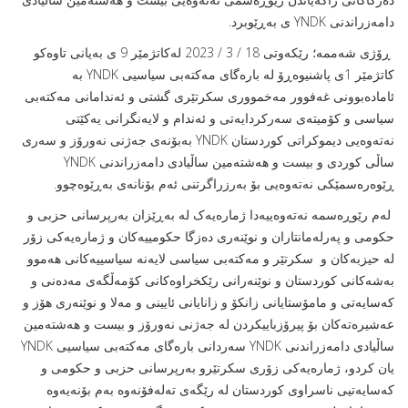
دامه‌زراندنی YNDK ى به‌ڕێوبرد.
ڕۆژى شەممە؛ رێکەوتى 18 / 3 / 2023 له‌كاتژمێر 9 ی بەیانى تاوه‌كو
کاتژمێر 1ى پاشنیوەڕۆ له ‌باره‌گای مه‌كته‌بی سیاسيی YNDK به‌
ئاماده‌بوونی غه‌فوور مه‌خمووری سكرتێری گشتی و ئه‌ندامانی مه‌كته‌بی
سیاسی و کۆمیتەى سه‌ركردایه‌تی و ئه‌ندام و لایه‌نگرانی یه‌كێتی
نه‌ته‌وه‌یی دیموكراتی كوردستان YNDK به‌بۆنه‌ی جه‌ژنی نه‌ورۆز و سه‌ری
ساڵی كوردی و بیست و هەشتەمین ساڵیادی دامه‌زراندنی YNDK
‌ڕێوه‌ره‌سمێكی نه‌ته‌وه‌یى بۆ بەرزراگرتنى ئه‌م بۆنانەى‌ بەڕێوەچوو.
له‌م رێوڕه‌سمه‌ نه‌ته‌وه‌ییه‌دا ژمارەیەک لە به‌ڕێزان بەرپرسانى حزبى و
حکومى و په‌رله‌مانتاران و نوێنه‌ری ده‌زگا حكومییه‌كان و ژماره‌یه‌كی زۆر
له‌ حیزبه‌كان و ‌ سكرتێر و مه‌كته‌بی سیاسی لایه‌نه‌ سیاسییه‌كانی هه‌موو
بەشه‌كانی كوردستان و نوێنه‌رانى رێكخراوەکانى کۆمەڵگەى مەدەنى و
كه‌سایه‌تی و مامۆستایانی زانكۆ و زانایانی ئایینی و مه‌لا و نوێنه‌ری هۆز و
عه‌شیره‌ته‌كان بۆ پیرۆزباییكردن له‌ جه‌ژنی نه‌ورۆز و بیست و هەشته‌مین
ساڵیادی دامه‌زراندنی YNDK سه‌ردانى بارەگاى مەکتەبى سیاسیى YNDK
یان كردو، ژمارەیەکى زۆرى سکرتێرو بەرپرسانى حزبى و حکومى و
کەسایەتیى ناسراوى کوردستان لە رێگەى تەلەفۆنەوە به‌م بۆنه‌یه‌وه‌