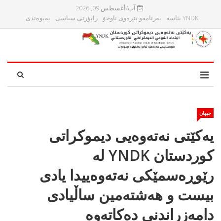
آب/أغسطس 09, 2026
YNDK بناسه‌
بەرنامەو پێڕەوی ناوخۆ
راپۆرتی سیاسی
پەیوەندی
جیهان
یەکێتى نەتەوەیى دیموکراتى
کوردستان YNDK له‌
رێوڕه‌سمێكی نه‌ته‌وه‌ییدا يادى
بیست و هەشته‌مین ساڵیادی
دامه‌زراندنی دەکاتەوە