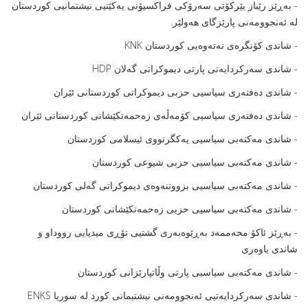
- بەڕێز رێباز بێرکۆتى سەرۆکى فراکسیۆنى یەکێتیى نیشتمانیى کوردستان
لە ئەنجوومەنى پارێزگاى هەولێر.
- شاندى کۆنگرەى نەتەوەیى کوردستان KNK
- شاندى سەرکردایەتى پارتى دیموکراتى گەلان HDP
- شاندى دەفتەرى سیاسیى حزبى دیموکراتى کوردستانى ئێران
- شاندى دەفتەرى سیاسیى کۆمەڵەى زەحمەتکێشانى کوردستانى ئێران
- شاندى مەکتەبى سیاسیى یەکگرتووى ئیسلامى کوردستان
- شاندى مەکتەبى سیاسیى حزبى شیوعى کوردستان
- شاندى مەکتەبى سیاسیى بزووتنەوەى دیموکراتى گەلى کوردستان
- شاندى مەکتەبى سیاسیى حزبى زەحمەتکێشانى کوردستان
- بەڕێز ئاکۆ محەممەد بەڕێوەبەرى گشتیى تۆڕى میدیایى رووداو و
شاندى یاوەرى
- شاندى مەکتەبى سیاسیى پارتى وڵاتپارێزانى کوردستان
- شاندى سەرکردایەتیى ئەنجوومەنى نیشتیمانى کورد لە سوریا ENKS