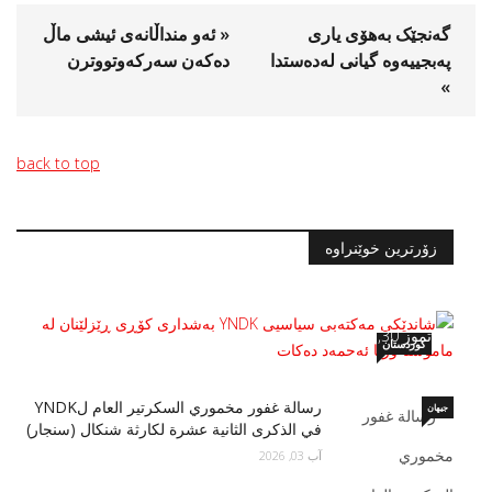
گەنجێک بەهۆی یاری
« ئەو منداڵانەی ئیشی ماڵ
پەبجییەوە گیانی لەدەستدا
دەکەن سەرکەوتووترن
»
back to top
زۆرترین خوێنراوە
شاندێكی مه‌كته‌بی سیاسیی YNDK به‌شداری
كۆڕى ڕێزلێنان له‌ مامۆستا وريا ئه‌حمه‌د ده‌كات
تموز 30, 2026
کوردستان
رسالة غفور مخموري السكرتير العام لYNDK
جیهان
في الذكرى الثانية عشرة لكارثة شنكال (سنجار)
آب 03, 2026