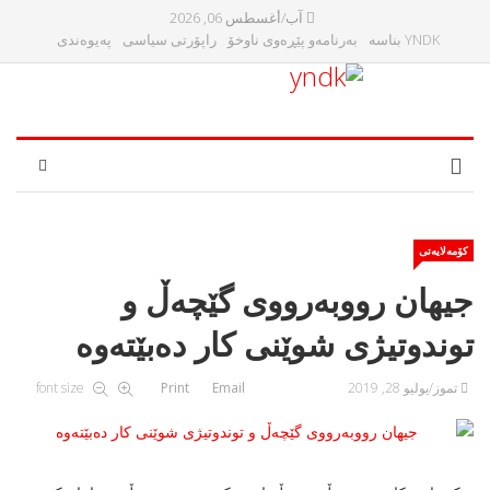
آب/أغسطس 06, 2026
YNDK بناسه‌
بەرنامەو پێڕەوی ناوخۆ
راپۆرتی سیاسی
پەیوەندی
کۆمەلایەتی
جیھان رووبەرووی گێچەڵ و
توندوتیژی شوێنی کار دەبێتەوە
تموز/يوليو 28, 2019
Email
Print
font size