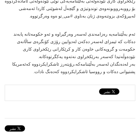
رێکخراوی کاری نێودەوڵەتی بەڵێننامەیەکی نوێی نێودەوڵەتی ئامادەکردووە
بۆ رووبەرووبونەوەی توندوتیژی و گێچەڵ لەشوێنی کاردا ئەمەشی
لەبیرۆکەی بزوتنەوەی ژنان بەناوی #می_تو ەوە وەرگرتووە.
ئەم بەڵێننامەیە رەزامەندی لەسەر وەرگیراوە و ئەو حکومەتانە پابەند
دەکات کە ئیمزای لەسەر دەکەن لەدوایین رۆژی کۆنگرەی ساڵانەی
حکومەت و گروپەکانی خاوەن کار و کرێکارانی رێکخراوی کاری
نێودەوڵەتیدا کەسەر بەرێکخراوی نەتەوە یەکگرتوەکانە.
بەر لەدەنگدان لەسەر بەڵێننامەکە،رۆیتەرز ئاشکرایکردووە کەئەمریکا
پشتیوانی دەکات و رووسیا ئاشکرایکردووە کەدەنگ نادات.