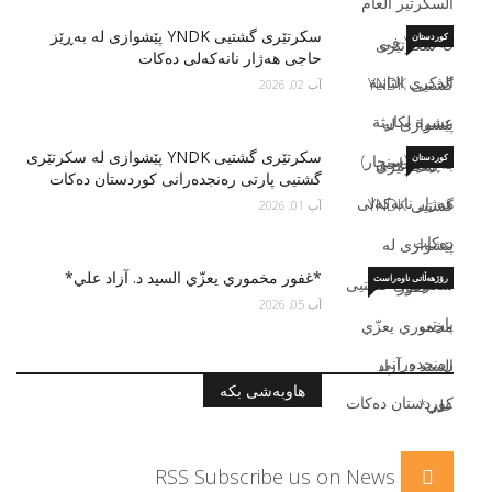
سكرتێری گشتیی YNDK پێشوازى لە بەڕێز
کوردستان
حاجی هەژار نانەکەلی دەکات
آب 02, 2026
سكرتێری گشتیی YNDK پێشوازی لە سکرتێرى
کوردستان
گشتیى پارتى رەنجدەرانى کوردستان دەكات
آب 01, 2026
*غفور مخموري يعزّي السید د. آزاد علي*
رۆژهەڵاتی ناوەراست
آب 05, 2026
هاوبەشی بکە
RSS
Subscribe us on News