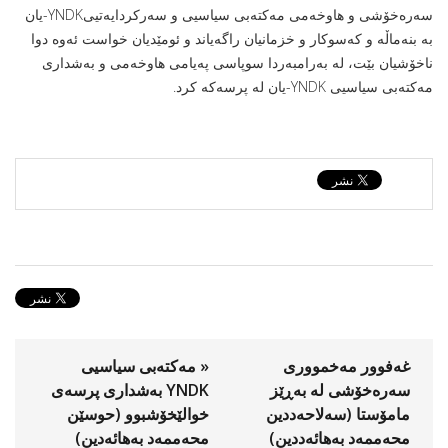
سەرەخۆشى و هاوخەمى مه‌كته‌بی سیاسیی و سەرکردایەتیىYNDK-یان
بە بنەماڵە و كه‌سوكار و خزمانیان راگەیاند و ئومێدیان خواست ئەوە دوا
ناخۆشیان بێت، له‌ به‌رامبه‌ردا سوپاسی په‌یامی هاوخه‌می و به‌شداری
مه‌كته‌بی سیاسیی YNDK-یان له‌ پرسه‌كه‌‌ كرد.
غەفوور مەخموورى
« مه‌كته‌بی سیاسیی
سەرەخۆشی لە بەڕێز
YNDK بەشدارى پرسەى
مامۆستا (سەلاحەددین
خوالێخۆشبوو (حوسێن
محەممەد بەهائەددین)
محه‌ممه‌د به‌هائه‌دين)