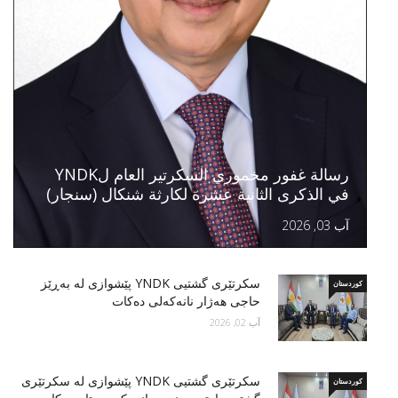
رسالة غفور مخموري السكرتير العام لYNDK
في الذكرى الثانية عشرة لكارثة شنكال (سنجار)
آب 03, 2026
سكرتێری گشتیی YNDK پێشوازى لە بەڕێز
کوردستان
حاجی هەژار نانەکەلی دەکات
آب 02, 2026
سكرتێری گشتیی YNDK پێشوازی لە سکرتێرى
کوردستان