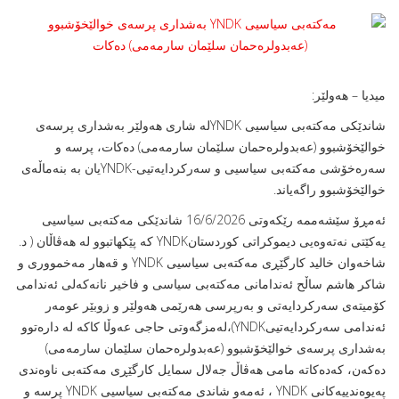
میدیا – هه‌ولێر:
شاندێكی مه‌كته‌بی سیاسیی YNDKله‌ شاری هه‌ولێر به‌شداری پرسه‌ی
خوالێخۆشبوو (عه‌بدولره‌حمان سلێمان سارمەمی) ده‌كات، پرسە و
سەرەخۆشى مه‌كته‌بی سیاسیی و سەرکردایەتیی-YNDKیان بە بنەماڵەى
خوالێخۆشبوو راگەیاند.
ئه‌مڕۆ سێشەممە رێكه‌وتی 16/6/2026 شاندێكی مەکتەبى سیاسیى
یەكێتی نەتەوەیی دیموكراتی كوردستانYNDK كه ‌پێكهاتبوو له‌ هه‌ڤاڵان ( د.
شاخەوان خالید کارگێڕى مەکتەبى سیاسيى YNDK و قەهار مەخموورى و
شاکر هاشم ساڵح ئەندامانى مەکتەبى سیاسى و فاخیر نانەکەلى ئەندامى
کۆمیتەى سەرکردایەتى و بەرپرسى هەرێمى هەولێر و زوبێر عومه‌ر
ئه‌ندامى سه‌ركردايه‌تيىYNDK)،له‌مزگه‌وتی حاجى عه‌وڵا كاكه‌ له‌ داره‌توو
به‌شداری پرسه‌ی خوالێخۆشبوو (عه‌بدولره‌حمان سلێمان سارمەمی)
ده‌كه‌ن، كه‌ده‌كاته‌ مامى هه‌ڤاڵ جه‌لال سمايل كارگێڕى مه‌كته‌بى ناوه‌ندى
په‌يوه‌ندييه‌كانى YNDK ، ئەمەو شاندی مەکتەبى سیاسیى YNDK پرسە و