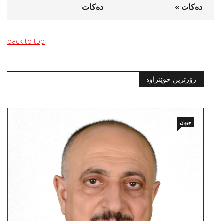
دەکات »
دەکات
back to top
زۆرترین خوێنراوە
جیهان