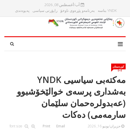
آب/أغسطس 08, 2026
YNDK بناسه‌
بەرنامەو پێڕەوی ناوخۆ
راپۆرتی سیاسی
پەیوەندی
کوردستان
مه‌كته‌بی سیاسیی YNDK
به‌شداری پرسه‌ی خوالێخۆشبوو
(عه‌بدولره‌حمان سلێمان
سارمەمی) ده‌كات
حزيران/يونيو 16, 2026
Email
Print
font size