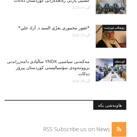
گشتیى پارتى رەنجدەرانى کوردستان دەكات
آب 01, 2026
*غفور مخموري يعزّي السید د. آزاد علي*
رۆژهەڵاتی ناوەراست
آب 05, 2026
مه‌كته‌بی سیاسیی YNDK ساڵیادی دامەزراندنی
کوردستان
بزووتنه‌وه‌ى سۆسياليستى كوردستان پیرۆز
دەكات
آب 08, 2026
هاوبەشی بکە
RSS
Subscribe us on News